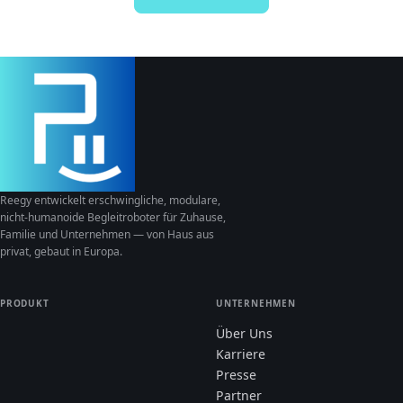
Reegy entwickelt erschwingliche, modulare,
nicht-humanoide Begleitroboter für Zuhause,
Familie und Unternehmen — von Haus aus
privat, gebaut in Europa.
PRODUKT
UNTERNEHMEN
Über Uns
Karriere
Presse
Partner