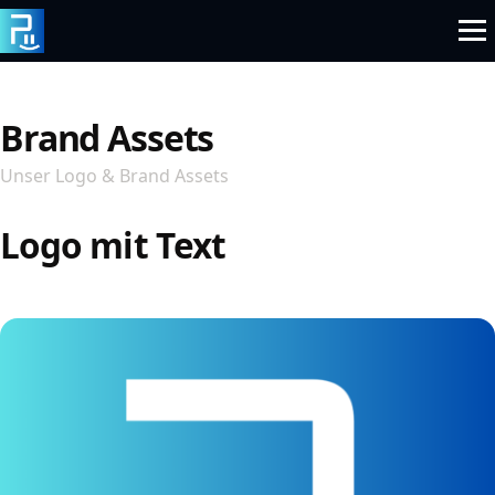
Zum
Inhalt
springen
Brand Assets
Unser Logo & Brand Assets
Logo mit Text