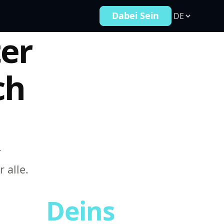
Dabei Sein
er
ch
r
 alle.
Deins